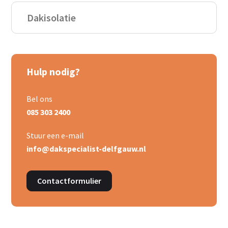
Dakisolatie
Hulp nodig?
Bel ons
085 303 2400
Stuur een e-mail
info@dakspecialist-delfgauw.nl
Contactformulier