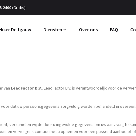
3 2400
(Gratis)
kker Delfgauw
Diensten
Over ons
FAQ
Co
er van
LeadFactor B.V.
. LeadFactor B.V. is verantwoordelijk voor de ver
n ervoor dat uw persoonsgegevens zorgvuldig worden behandeld in overe
dient, verzamelen wij de door u ingevulde gegevens om uw aanvraag te k
s kunnen vervolgens contact met u opnemen voor een passend aanbod of of