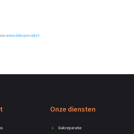
 via
www.dakspecialist-
t
Onze diensten
ns
Dakreparatie