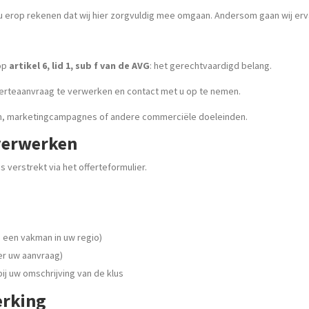
erop rekenen dat wij hier zorgvuldig mee omgaan. Andersom gaan wij ervan
 op
artikel 6, lid 1, sub f van de AVG
: het gerechtvaardigd belang.
erteaanvraag te verwerken en contact met u op te nemen.
n, marketingcampagnes of andere commerciële doeleinden.
verwerken
s verstrekt via het offerteformulier.
een vakman in uw regio)
er uw aanvraag)
bij uw omschrijving van de klus
erking