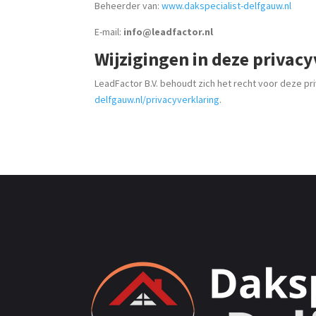
Beheerder van:
www.dakspecialist-delfgauw.nl
E-mail:
info@leadfactor.nl
Wijzigingen in deze privac
LeadFactor B.V. behoudt zich het recht voor deze pri
delfgauw.nl/privacyverklaring
.