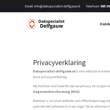
Email:
info@dakspecialist-delfgauw.nl
Telefoon:
085 30
Dakde
Privacyverklaring
Dakspecialist-delfgauw.nl
is een website in behe
deze privacyverklaring.
Wij hechten veel waarde aan uw privacy en zorge
Gegevensbescherming (AVG)
.
Wanneer u via onze website een offerteaanvraag in
specialisten (afnemers) in uw regio. Deze afnemer