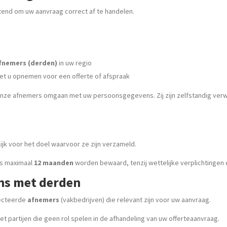
itend om uw aanvraag correct af te handelen.
fnemers (derden)
in uw regio
et u opnemen voor een offerte of afspraak
p onze afnemers omgaan met uw persoonsgegevens. Zij zijn zelfstandig ver
jk voor het doel waarvoor ze zijn verzameld.
ns maximaal
12 maanden
worden bewaard, tenzij wettelijke verplichtingen
ns met derden
lecteerde
afnemers
(vakbedrijven) die relevant zijn voor uw aanvraag.
t partijen die geen rol spelen in de afhandeling van uw offerteaanvraag.